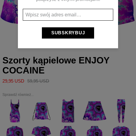
SUBSKRYBUJ
Przytrzymaj aby powiększyć
Szorty kąpielowe ENJOY
COCAINE
29,95 USD
59,95 USD
Sprawdź również...
Sukienka
Worek
Tank
Spódnica
Damskie
ENJOY
ENJOY
Top
ENJOY
spodnie
COCAINE
COCAINE
ENJOY
COCAINE
ENJOY
COCAINE
COCAINE
Bejsbolówka
Koszulka
Bluza
Bluza
Bluza
ENJOY
ENJOY
z
z
ENJOY