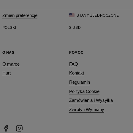
Zmień preferencje
STANY ZJEDNOCZONE
POLSKI
$
USD
O NAS
POMOC
O marce
FAQ
Hurt
Kontakt
Regulamin
Polityka Cookie
Zamówienia i Wysyłka
Zwroty i Wymiany