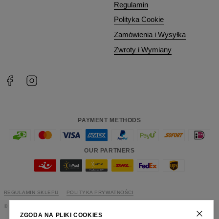
Regulamin
Polityka Cookie
Zamówienia i Wysyłka
Zwroty i Wymiany
PAYMENT METHODS
OUR PARTNERS
REGULAMIN SKLEPU
POLITYKA PRYWATNOŚCI
©
2026
Change Into Colours
ZGODA NA PLIKI COOKIES