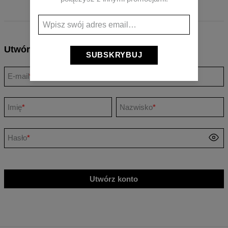
Utwórz konto
SUBSKRYBUJ
E-mail
*
Imię
*
Nazwisko
*
Hasło
*
Utwórz konto