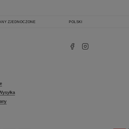
ANY ZJEDNOCZONE
POLSKI
ie
 Wysyłka
iany