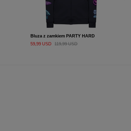
Bluza z zamkiem PARTY HARD
Bej
59,99 USD
119,99 USD
49,