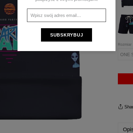
Szorty
kąpielo
PARTY
HARD
SUBSKRYBUJ
Rozmiar
ONE 
Sha
Opi