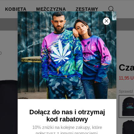
KOBIETA
MĘŻCZYZNA
ZESTAWY
DARMOWA DOSTAWA OD 250 ZŁ
D
Cz
11,95 
Sprawdź 
Czapka
PARTY
HARD
Dołącz do nas i otrzymaj
kod rabatowy
Bejsbo
PARTY
10% zniżki na kolejne zakupy, które
HARD
połączysz z innymi promocjami.