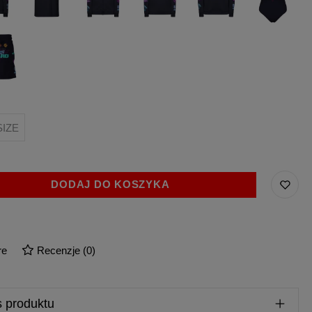
PARTY
PARTY
HARD
HARD
HARD
we
SIZE
DODAJ DO KOSZYKA
re
Recenzje
(
0
)
s produktu