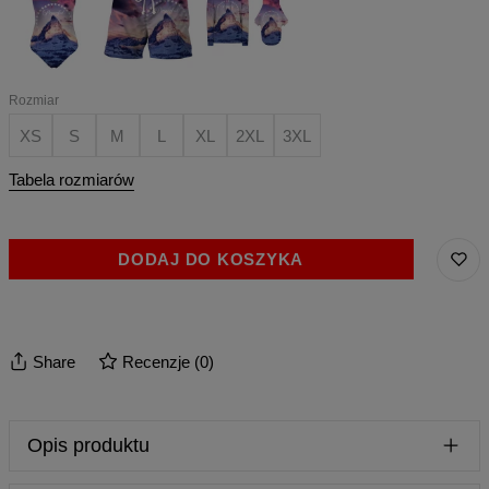
POWERFUL
POWERFUL
Rozmiar
XS
S
M
L
XL
2XL
3XL
Tabela rozmiarów
DODAJ DO KOSZYKA
Share
Recenzje
(
0
)
Opis produktu
Klasyk, must-have, hit... Nazywaj to jak chcesz, ale prawda