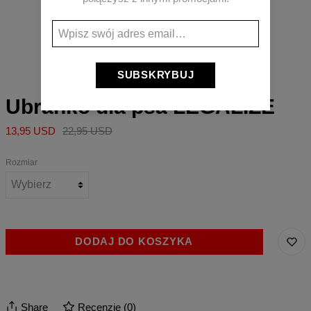
Przytrzymaj aby powiększyć
SUBSKRYBUJ
Ubranko dla psa LEGALIZE
13,95 USD
22,95 USD
Rozmiar
DODAJ DO KOSZYKA
Share
Recenzje
(
0
)