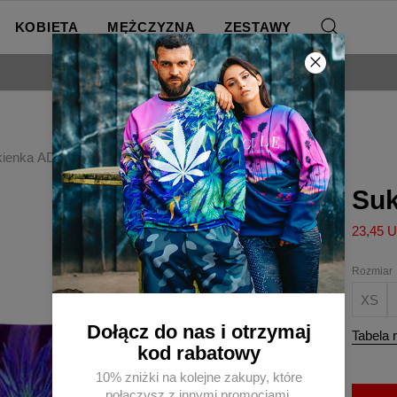
KOBIETA
MĘŻCZYZNA
ZESTAWY
DARMOWA DOSTAWA OD 250 ZŁ
kienka ADDICTED
Su
23,45 
Rozmiar
XS
Dołącz do nas i otrzymaj
Tabela 
kod rabatowy
10% zniżki na kolejne zakupy, które
połączysz z innymi promocjami.