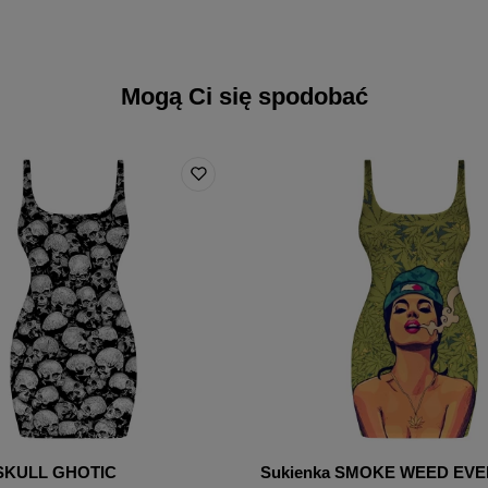
Mogą Ci się spodobać
CM
(A) 
(B) S
(C) B
Wymi
 SKULL GHOTIC
Sukienka SMOKE WEED EV