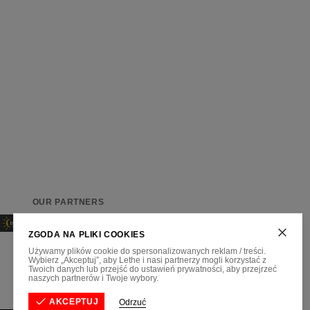
OUR PARTNERS
ZGODA NA PLIKI COOKIES
Używamy plików cookie do spersonalizowanych reklam / treści.
Wybierz „Akceptuj”, aby Lethe i nasi partnerzy mogli korzystać z
REGULAMIN SKLEPU
POLITYKA PRYWATNOŚCI
Twoich danych lub przejść do ustawień prywatności, aby przejrzeć
naszych partnerów i Twoje wybory.
AKCEPTUJ
Odrzuć