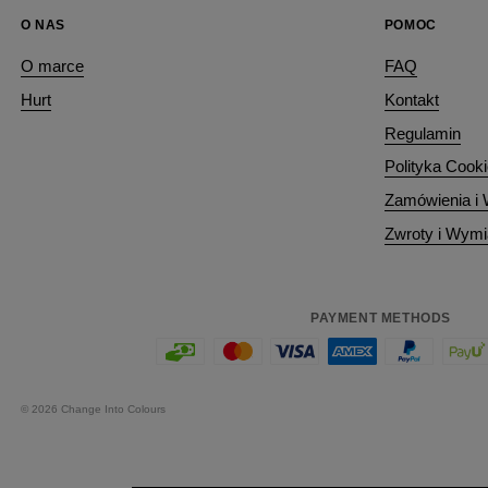
O NAS
POMOC
O marce
FAQ
Hurt
Kontakt
Regulamin
Polityka Cook
Zamówienia i
Zwroty i Wym
PAYMENT METHODS
©
2026
Change Into Colours