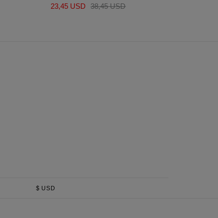
23,45 USD
38,45 USD
23,
$
USD