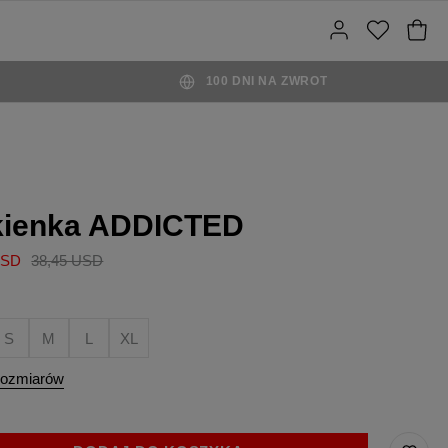
100 DNI NA ZWROT
kienka ADDICTED
USD
38,45 USD
S
M
L
XL
rozmiarów